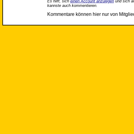
Es hilft, sich
einen Account anzulegen
und sich a
kannste auch kommentieren.
Kommentare können hier nur von Mitgli