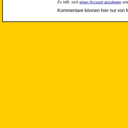
Es hilft, sich
einen Account anzulegen
und
Kommentare können hier nur von 