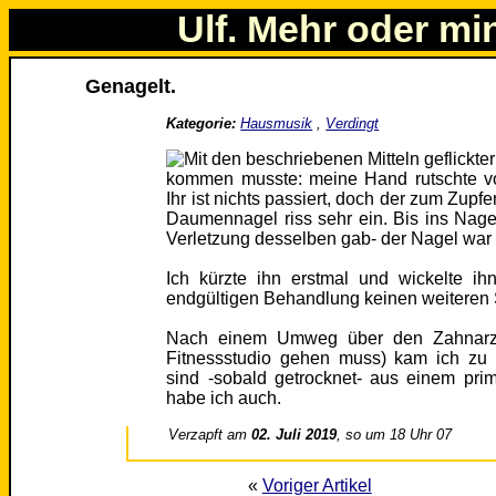
Ulf. Mehr oder mi
Genagelt.
Kategorie:
Hausmusik
,
Verdingt
kommen musste: meine Hand rutschte 
Ihr ist nichts passiert, doch der zum Zupf
Daumennagel riss sehr ein. Bis ins Nage
Verletzung desselben gab- der Nagel war
Ich kürzte ihn erstmal und wickelte ih
endgültigen Behandlung keinen weiteren 
Nach einem Umweg über den Zahnarzt 
Fitnessstudio gehen muss) kam ich zu 
sind -sobald getrocknet- aus einem pri
habe ich auch.
Verzapft am
02. Juli 2019
, so um 18 Uhr 07
«
Voriger Artikel