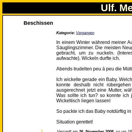
Ulf. M
Beschissen
Kategorie:
Vergangen
In einem Winter während meiner A
Säuglingszimmer. Die meisten Neug
gebracht, um zu nuckeln. (Inter
aufwachte). Wickeln durfte ich.
Abends trudelten peu á peu die Mütte
Ich wickelte gerade ein Baby. Welc
konnte deshalb nicht rübergehen
ausgerechnet jetzt eine Mutter, w
Was sollte ich tun? so konnte ic
Wickeltisch liegen lassen!
So packte ich das Baby notdürftig i
Situation gerettet!
Verzapft am
26. November 2008
, so um 18