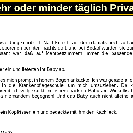
ehr oder minder täglich Priv
usbildung schob ich Nachtschicht auf dem damals noch vorh
eborenen pennten nachts dort, und bei Bedarf wurden sie zur
essant war, daß auf Mehrbettzimmern immer die passende
r ein und lieferten ihr Baby ab.
hes mich prompt in hohem Bogen ankackte. Ich war gerade alle
 in die Krankenpflegeschule, um mich umzuziehen. Da kl
ährend ich vollgekackt mit einem nackten Baby am Wickeltisch
h ja niemandem begegnen! Und das Baby auch nicht alleine 
n ein Kopfkissen ein und bedeckte mit ihm den Kackfleck.
 Uhr 32