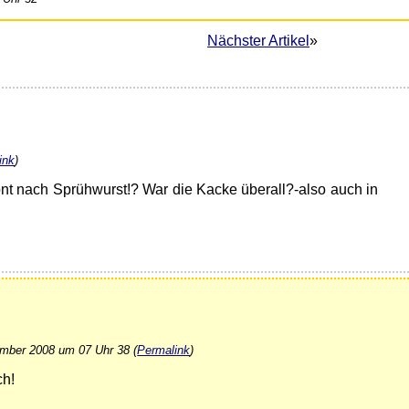
Nächster Artikel
»
ink
)
nt nach Sprühwurst!? War die Kacke überall?-also auch in
mber 2008 um 07 Uhr 38 (
Permalink
)
ch!