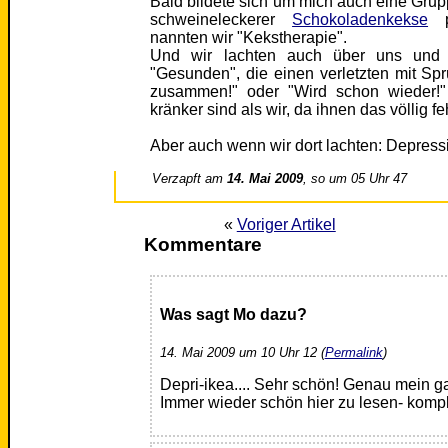
Bald bildete sich um mich auch eine Grup
schweineleckerer
Schokoladenkekse
pr
nannten wir "Kekstherapie".
Und wir lachten auch über uns und 
"Gesunden", die einen verletzten mit S
zusammen!" oder "Wird schon wieder!"
kränker sind als wir, da ihnen das völlig f
Aber auch wenn wir dort lachten: Depress
Verzapft am
14. Mai 2009
, so um 05 Uhr 47
«
Voriger Artikel
Kommentare
Was sagt Mo dazu?
14. Mai 2009 um 10 Uhr 12 (
Permalink
)
Depri-ikea.... Sehr schön! Genau mein 
Immer wieder schön hier zu lesen- kompl