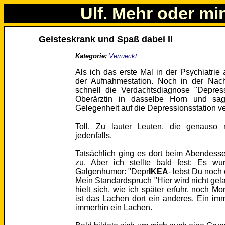
Ulf. Mehr oder mi
Geisteskrank und Spaß dabei II
Kategorie:
Verrueckt
Als ich das erste Mal in der Psychiatrie 
der Aufnahmestation. Noch in der Nacht
schnell die Verdachtsdiagnose "Depres
Oberärztin in dasselbe Horn und sag
Gelegenheit auf die Depressionsstation v
Toll. Zu lauter Leuten, die genauso
jedenfalls.
Tatsächlich ging es dort beim Abendesse
zu. Aber ich stellte bald fest: Es wu
Galgenhumor: "Depr
IKEA
- lebst Du noch
Mein Standardspruch "Hier wird nicht gelac
hielt sich, wie ich später erfuhr, noch 
ist das Lachen dort ein anderes. Ein i
immerhin ein Lachen.