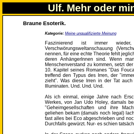
Ulf. Mehr oder mi
Braune Esoterik.
Kategorie:
Meine unqualifizierte Meinung
Faszinierend ist immer wieder
Verschwörungsweltanschauung (Versch
nennen, für eine echte Theorie fehlt jegli
deren AnhängerInnen sind. Wenn man 
Menschenverstand zu kommen, setzt der
10. Kapitel seines Romanes "Das Foucau
treffend den Typus des Irren, der "imm
zieht". Was diese Irren in der Tat auc
Illuminaten. Und. Und. Und.
Als ich einmal, einige Jahre nach Er
Werkes, von Jan Udo Holey, damals bes
"Geheimgesellschaften und ihre Macht
geliehen bekam (damals noch legal) lacht
fast alles bei Eco abgeschrieben und noc
Durchfalls gewürzt. Nur- es schien tatsäc