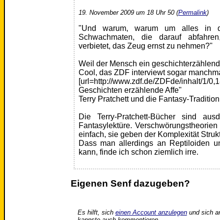
19. November 2009 um 18 Uhr 50 (
Permalink
)
"Und warum, warum um alles in d
Schwachmaten, die darauf abfahren
verbietet, das Zeug ernst zu nehmen?"
Weil der Mensch ein geschichterzählender
Cool, das ZDF interviewt sogar manchma
[url=http://www.zdf.de/ZDFde/inhalt/1/0
Geschichten erzählende Affe"
Terry Pratchett und die Fantasy-Tradition[
Die Terry-Pratchett-Bücher sind aus
Fantasylektüre. Verschwörungstheorien
einfach, sie geben der Komplexität Strukt
Dass man allerdings an Reptiloiden u
kann, finde ich schon ziemlich irre.
Eigenen Senf dazugeben?
Es hilft, sich
einen Account anzulegen
und sich a
kannste auch kommentieren.