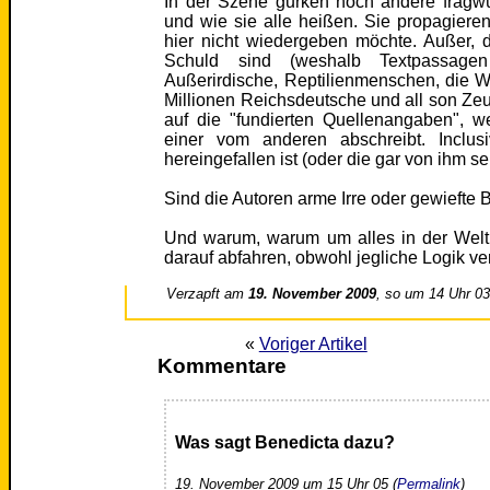
In der Szene gurken noch andere fragw
und wie sie alle heißen. Sie propagiere
hier nicht wiedergeben möchte. Außer, 
Schuld sind (weshalb Textpassage
Außerirdische, Reptilienmenschen, die We
Millionen Reichsdeutsche und all son Ze
auf die "fundierten Quellenangaben", w
einer vom anderen abschreibt. Inclus
hereingefallen ist (oder die gar von ihm se
Sind die Autoren arme Irre oder gewiefte 
Und warum, warum um alles in der Welt
darauf abfahren, obwohl jegliche Logik v
Verzapft am
19. November 2009
, so um 14 Uhr 0
«
Voriger Artikel
Kommentare
Was sagt Benedicta dazu?
19. November 2009 um 15 Uhr 05 (
Permalink
)