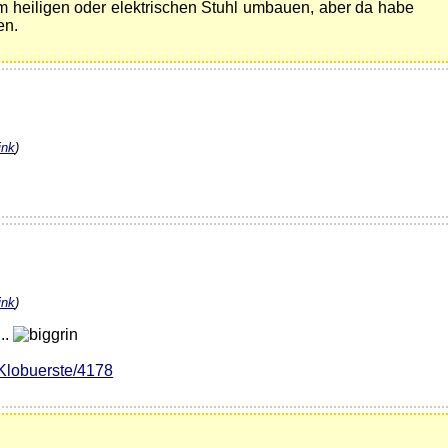
m heiligen oder elektrischen Stuhl umbauen, aber da habe
en.
ink
)
ink
)
..
/Klobuerste/4178