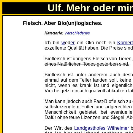
Ulf. Mehr oder mi
Fleisch. Aber Bio(un)logisches.
Kategorie:
Verschiedenes
Ich bin
w
ed
er
ein Öko noch ein
Körnerf
exzellente Qualität haben. Die Preise sind
Biofleisch ist übrigens Fleisch von Tiere
eines Natürlichen Todes gestorben sind.
Biofleisch ist unter anderem auch des
einmal auf dem Teller landen soll, kei
nicht, wenn es krank ist und eigentlic
Viecher jetzt einfach qualvoll abkratzen lä
Man kann jedoch auch Fast-Biofleisch zu
selbsterzeugtem Futter und artgerechte
Menschlichkeit gebietet, bei eventuel
Dafür ohne teure Lizenzen und Siegel. A
Der Wirt des
Landgasthofes Wilhelmer
b