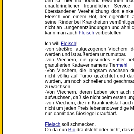
den ich hier mal lobend erwähnen möc
unaufdringlicher freundlicher Servic
überstandener Verehelichung dort einke
Fleisch von einem Hof, der eigentlich a
seine Rinder bei Krankheiten vernünftig
nicht an Lungenentzündungen und ähnlic
kann man auch
Fleisch
vorbestellen.
Ich will
Fleisch
!
-von streßfrei aufgezogenen Viechern, 
werden und ist außerdem unzumutbar.
-von Viechern, die gesundes Futter b
granulierten Kadaver namens Tier
mehl
.
-Von Viechern, die langsam wachsen du
nicht völlig auf Turbo gezüchtet und da
wurden, um noch schneller und geschmac
zu wachsen.
-Von Viechern, deren Leben sich auch d
aufwuchsen, daß sie nicht beim ersten u
-von Viechern, die im Krankheitsfall au
nicht um jeden Preis lebensnotwendige 
nur, damit das Biosiegel draufdarf.
Fleisch
soll schmecken.
Ob da nun
Bio
draufsteht oder nicht, das i