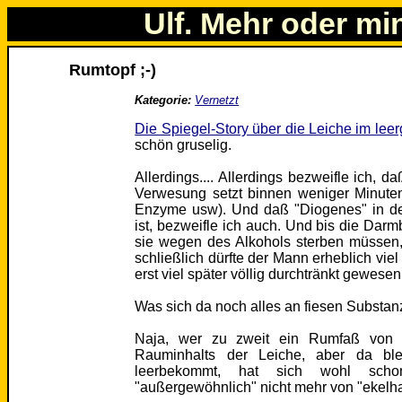
Ulf. Mehr oder mi
Rumtopf ;-)
Kategorie:
Vernetzt
Die Spiegel-Story über die Leiche im le
schön gruselig.
Allerdings.... Allerdings bezweifle ich, 
Verwesung setzt binnen weniger Minuten
Enzyme usw). Und daß "Diogenes" in der
ist, bezweifle ich auch. Und bis die Da
sie wegen des Alkohols sterben müssen,
schließlich dürfte der Mann erheblich vie
erst viel später völlig durchtränkt gewesen
Was sich da noch alles an fiesen Substanz
Naja, wer zu zweit ein Rumfaß von dr
Rauminhalts der Leiche, aber da bl
leerbekommt, hat sich wohl scho
"außergewöhnlich" nicht mehr von "ekelha