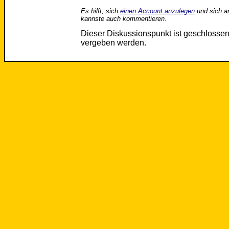
Es hilft, sich
einen Account anzulegen
und sich a
kannste auch kommentieren.
Dieser Diskussionspunkt ist geschloss
vergeben werden.