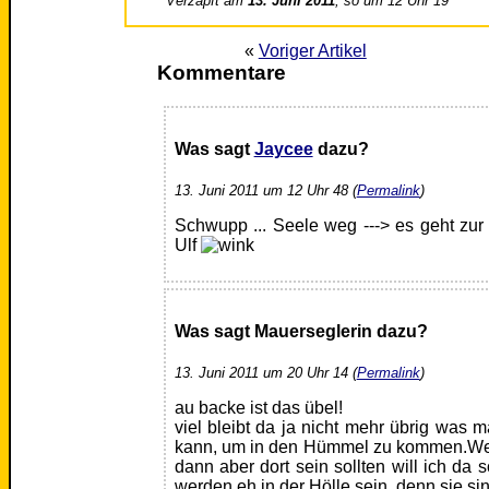
Verzapft am
13. Juni 2011
, so um 12 Uhr 19
«
Voriger Artikel
Kommentare
Was sagt
Jaycee
dazu?
13. Juni 2011 um 12 Uhr 48 (
Permalink
)
Schwupp ... Seele weg ---> es geht zur 
Ulf
Was sagt Mauerseglerin dazu?
13. Juni 2011 um 20 Uhr 14 (
Permalink
)
au backe ist das übel!
viel bleibt da ja nicht mehr übrig was 
kann, um in den Hümmel zu kommen.Wen
dann aber dort sein sollten will ich da s
werden eh in der Hölle sein, denn sie sin