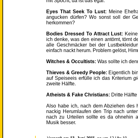
mit Spocht, da ist das egal.
Eyes That Seek To Lust:
Meine Ehefra
angucken dürfen? Wo sonst soll der G
herkommen?
Bodies Dressed To Attract Lust:
Keine
ich denke, was den einen antörnt, törnt d
alle Geschmäcker bei der Lustbekleidun
einfach nackt herum. Problem gelöst, Him
Witches & Occultists:
Was sollte ich de
Thieves & Greedy People:
Eigentlich bi
auf Speiseeis erfülle ich das Kriterium
gi
zweite Hälfte.
Atheists & Fake Christians:
Dritte Hälft
Also habe ich, nach dem Abziehen des 
nackig Herumlaufen den Trip nach unte
nach zu Urteilen sollte es da ohnehin a
Musik besser.