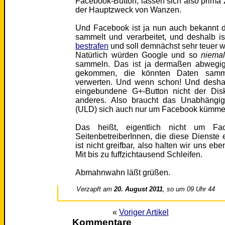
Facebook-Button, lassen sich also prim
der Hauptzweck von Wanzen.
Und Facebook ist ja nun auch bekannt d
sammelt und verarbeitet, und deshalb i
bestrafen
und soll demnächst sehr teuer 
Natürlich würden Google und so
niema
sammeln. Das ist ja dermaßen abwegig
gekommen, die könnten Daten samme
verwerten. Und wenn schon! Und desha
eingebundene G+-Button nicht der Dis
anderes. Also braucht das Unabhängig
(ULD) sich auch nur um Facebook kümmer
Das heißt, eigentlich nicht um Fa
SeitenbetreiberInnen, die diese Dienste
ist nicht greifbar, also halten wir uns e
Mit bis zu fuffzichtausend Schleifen.
Abmahnwahn läßt grüßen.
Verzapft am
20. August 2011
, so um 09 Uhr 44
«
Voriger Artikel
Kommentare