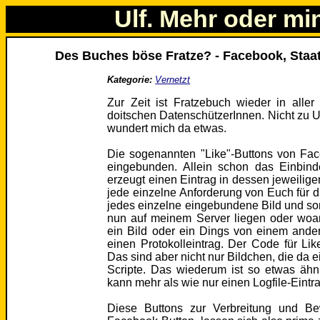
Ulf. Mehr oder mi
Des Buches böse Fratze? - Facebook, Sta
Kategorie:
Vernetzt
Zur Zeit ist Fratzebuch wieder in alle
doitschen DatenschützerInnen. Nicht zu Un
wundert mich da etwas.
Die sogenannten "Like"-Buttons von Fa
eingebunden. Allein schon das Einbin
erzeugt einen Eintrag in dessen jeweiligem
jede einzelne Anforderung von Euch für di
jedes einzelne eingebundene Bild und so
nun auf meinem Server liegen oder woan
ein Bild oder ein Dings von einem ande
einen Protokolleintrag. Der Code für Li
Das sind aber nicht nur Bildchen, die da
Scripte. Das wiederum ist so etwas äh
kann mehr als wie nur einen Logfile-Ein
Diese Buttons zur Verbreitung und Be