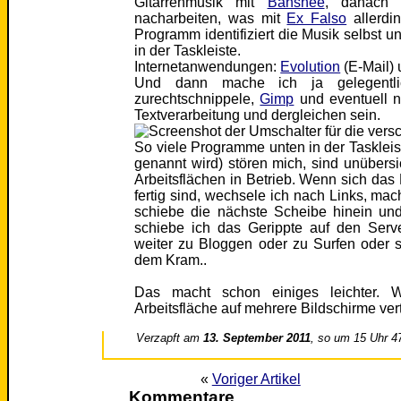
Gitarrenmusik mit
Banshee
, danach 
nacharbeiten, was mit
Ex Falso
allerdi
Programm identifiziert die Musik selbst 
in der Taskleiste.
Internetanwendungen:
Evolution
(E-Mail) 
Und dann mache ich ja gelegentli
zurechtschnippele,
Gimp
und eventuell n
Textverarbeitung und dergleichen sein.
So viele Programme unten in der Tasklei
genannt wird) stören mich, sind unübersi
Arbeitsflächen in Betrieb. Wenn sich das
fertig sind, wechsele ich nach Links, ma
schiebe die nächste Scheibe hinein und
schiebe ich das Gerippte auf den Ser
weiter zu Bloggen oder zu Surfen oder so
dem Kram..
Das macht schon einiges leichter. W
Arbeitsfläche auf mehrere Bildschirme ver
Verzapft am
13. September 2011
, so um 15 Uhr 4
«
Voriger Artikel
Kommentare