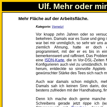
Ulf. Mehr oder mi
Mehr Fläche auf der Arbeitsfläche.
Kategorie:
Vernetzt
Vor knapp zehn Jahren oder so versuc
bekehren. Damals war es Suse und ging i
war bei mir unmöglich, so sehr wir uns 
ziemlich Ahnung, hatte er doch ei
programmiert, mit der er es bis in ei
bemerkenswert und raffiniert. Das Problem
eine
ISDN-Karte
, die in Vor-DSL-Zeiten 
Konfigurieren auch viel zu umständlich. I
herum, entdeckte so sinnvolle Applet
gewünschter Stärke des Tees sich nach m
Auch war damals schon möglich, mehr
Damals sah ich keinen Sinn darin, do
bestens zufrieden mit der Handhabung, fi
Denn Ich mache doch gerne manche S
Schreibens gerade jetzt rippe ich 