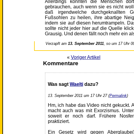
Allerdings könnten die Menschen dort
gebrauchen, auch wenn sie es nicht woll
daß irgendwelche durchgeknallten G
Fußsohlen zu heilen, ihre abartige Nei
indem sie auf diesen herumtrampeln. Da
sollte nicht jeder hier auf die Quelle klic
Grausig. Und denen fällt noch mehr ein al
Verzapft am
13. September 2011
, so um 17 Uhr 0
«
Voriger Artikel
Kommentare
Was sagt
Waelti
dazu?
13. September 2011 um 17 Uhr 27 (
Permalink
)
Hm, ich habe das Video nicht gekuckt. 
macht auch was mit Exorzismus. Unterst
soweit er noch darf. Frühere Nosfer
praktiziert.
Ein Gesetz wird gegen Aberglaube(n