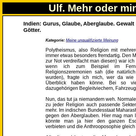
Ulf. Mehr oder mi
Indien: Gurus, Glaube, Aberglaube. Gewal
Götter.
Kategorie:
Meine unqualifizierte Meinung
Polytheismus, also Religion mit mehre
immer etwas besonders fremdartig. Den M
zur Not verdreifacht man diesen) war ich
wenn ich zum Beispiel im Fernse
Religionszeremonien sah (die natürlich
wurden), fragte ich mich, wer da wi
Überblick haben könne. Bei so viele
dazugehörigen Begleitviechern, Fahrzeug
Nun, das tut ja niemandem weh. Normalerw
zu jeder Religion auch passende Sekt
mehr. Im indischen Bundesstaat Maharash
gegen den Aberglauben. Hier mag man l
könnte man ja hier den ganzen Esot
verbieten und die Anthrooposophie gleich 