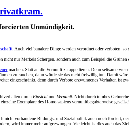
Privatkram.
 forcierten Unmündigkeit.
schafft
. Auch viel banalere Dinge werden verordnet oder verboten, so d
igen nicht nur Merkels Schergen, sondern auch zum Beispiel die Grünen 
ener
machen. Statt an die Vernunft zu appellieren. Denn seltsamerweis
räumen zu rauchen, dann würde sie das nicht freiwillig tun. Damit wär
eiter eingeschränkt, denn durch Verbote erzwungenes Verhalten ist zwa
lverhalten durch
Einsicht
und
Vernunft
. Nicht durch tumbes Gehorc
inzelne Exemplare des Homo sapiens vernunftbegabterweise gesellschaf
rch nicht vorhandene Bildungs- und Sozialpolitik auch noch forciert, d
dern, wird immer mehr aufgezwungen. Vielleicht ist dies auch das Zie