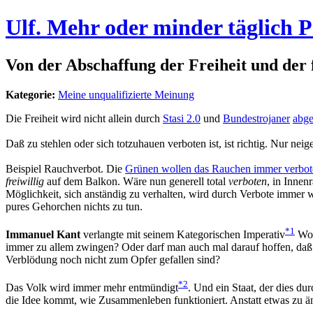
Ulf. Mehr oder minder täglich 
Von der Abschaffung der Freiheit und der
Kategorie:
Meine unqualifizierte Meinung
Die Freiheit wird nicht allein durch
Stasi 2.0
und
Bundestrojaner
abge
Daß zu stehlen oder sich totzuhauen verboten ist, ist richtig. Nur ne
Beispiel Rauchverbot. Die
Grünen wollen das Rauchen immer verbot
freiwillig
auf dem Balkon. Wäre nun generell total
verboten
, in Innen
Möglichkeit, sich anständig zu verhalten, wird durch Verbote immer w
pures Gehorchen nichts zu tun.
*1
Immanuel Kant
verlangte mit seinem Kategorischen Imperativ
Woh
immer zu allem zwingen? Oder darf man auch mal darauf hoffen, daß e
Verblödung noch nicht zum Opfer gefallen sind?
*2
Das Volk wird immer mehr entmündigt
. Und ein Staat, der dies du
die Idee kommt, wie Zusammenleben funktioniert. Anstatt etwas zu än