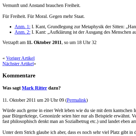
Vernunft und Anstand brauchen Freiheit.
Für Freiheit. Für Moral. Gegen mehr Staat.
Anm. 1:
I. Kant, Grundlegung zur Metaphysik der Sitten: „Hand
Anm. 2:
I. Kant: „Aufklärung ist der Ausgang des Menschen aus
Verzapft am
11. Oktober 2011
, so um 18 Uhr 32
«
Voriger Artikel
Nächster Artikel
»
Kommentare
Was sagt
Mark Ritter
dazu?
11. Oktober 2011 um 20 Uhr 09 (
Permalink
)
Würde auch gerne in einer Welt leben wie du sie mit dem kantschen I
paar Bürgerkriege, Genonizde seien hier nur als Beispiele erwähnt. V
fast philosophisch denkt man an Sozialbetrug etc.) und landet ebe
Unter dem Strich glaube ich aber, dass es noch sehr viel Platz gibt in 