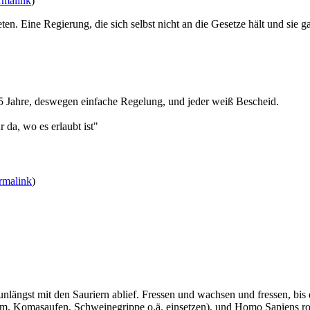
rmalink
)
eten. Eine Regierung, die sich selbst nicht an die Gesetze hält und sie 
15 Jahre, deswegen einfache Regelung, und jeder weiß Bescheid.
da, wo es erlaubt ist"
rmalink
)
 unlängst mit den Sauriern ablief. Fressen und wachsen und fressen, bi
 Komasaufen, Schweinegrippe o.ä. einsetzen), und Homo Sapiens rotte