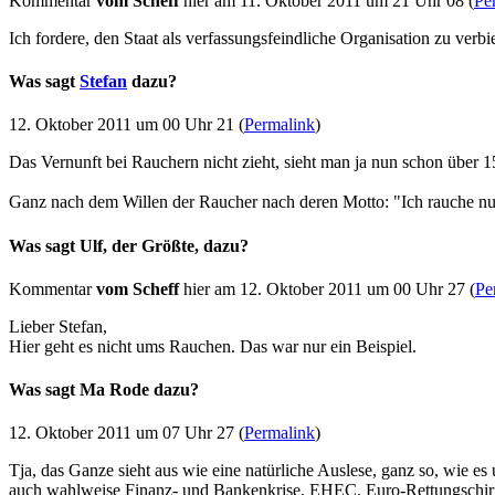
Kommentar
vom Scheff
hier am 11. Oktober 2011 um 21 Uhr 08 (
Pe
Ich fordere, den Staat als verfassungsfeindliche Organisation zu verbi
Was sagt
Stefan
dazu?
12. Oktober 2011 um 00 Uhr 21 (
Permalink
)
Das Vernunft bei Rauchern nicht zieht, sieht man ja nun schon über 
Ganz nach dem Willen der Raucher nach deren Motto: "Ich rauche nur 
Was sagt Ulf, der Größte, dazu?
Kommentar
vom Scheff
hier am 12. Oktober 2011 um 00 Uhr 27 (
Pe
Lieber Stefan,
Hier geht es nicht ums Rauchen. Das war nur ein Beispiel.
Was sagt Ma Rode dazu?
12. Oktober 2011 um 07 Uhr 27 (
Permalink
)
Tja, das Ganze sieht aus wie eine natürliche Auslese, ganz so, wie es
auch wahlweise Finanz- und Bankenkrise, EHEC, Euro-Rettungschirm,