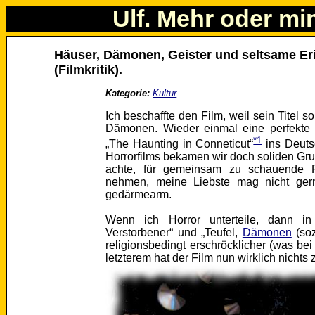
Ulf. Mehr oder mi
Häuser, Dämonen, Geister und seltsame Er
(Filmkritik).
Kategorie:
Kultur
Ich beschaffte den Film, weil sein Titel 
Dämonen. Wieder einmal eine perfekte 
*1
„The Haunting in Conneticut“
ins Deutsc
Horrorfilms bekamen wir doch soliden Grus
achte, für gemeinsam zu schauende 
nehmen, meine Liebste mag nicht ger
gedärmearm.
Wenn ich Horror unterteile, dann i
Verstorbener“ und „Teufel,
Dämonen
(so
religionsbedingt erschröcklicher (was bei m
letzterem hat der Film nun wirklich nichts 