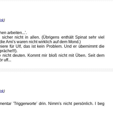
ink
)
n arbeiten...'.
, sicher nicht in allen. (Übrigens enthält Spinat sehr viel
 die Ami's waren nicht wirklich auf dem Mond.)
niere für Ulf, das ist kein Problem. Und er übernimmt die
räche!!!).
e nicht deuten. Kommt mir bloß nicht mit Üben. Seit dem
 uff...
ink
)
ntar 'Triggerworte' drin. Nimm's nicht persönlich. I beg