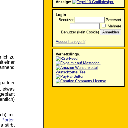
Anzeige:
Login
Benutzer
Passwort
Mehrere
Benutzer (kein Cookie)
Account anlegen?
Vernetzdings.
n ich zu
it einer
pannend
Wunschzettel Tee
partner
, etwas
 geplant
ntlich)
ch) mit
d
Porter
,
a stirbt