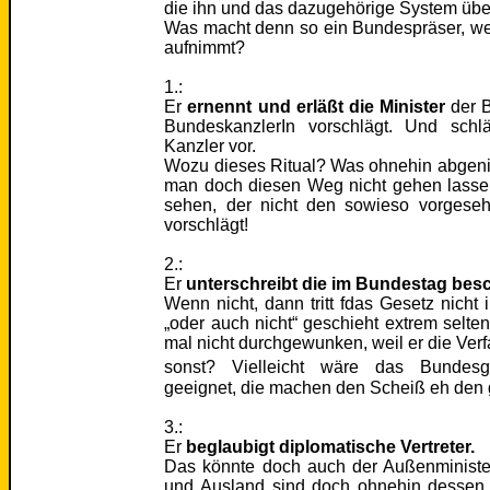
die ihn und das dazugehörige System übe
Was macht denn so ein Bundespräser, wen
aufnimmt?
1.:
Er
ernennt und erläßt die Minister
der B
BundeskanzlerIn vorschlägt. Und sch
Kanzler vor.
Wozu dieses Ritual? Was ohnehin abgenic
man doch diesen Weg nicht gehen lasse
sehen, der nicht den sowieso vorgese
vorschlägt!
2.:
Er
unterschreibt die im Bundestag bes
Wenn nicht, dann tritt fdas Gesetz nicht i
„oder auch nicht“ geschieht extrem selten
mal nicht durchgewunken, weil er die Ver
sonst? Vielleicht wäre das Bundesgr
geeignet, die machen den Scheiß eh den 
3.:
Er
beglaubigt diplomatische Vertreter.
Das könnte doch auch der Außenministe
und Ausland sind doch ohnehin dessen