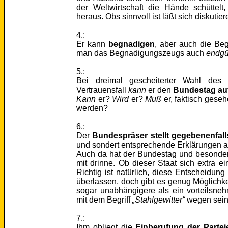
der Weltwirtschaft die Hände schüttel
heraus. Obs sinnvoll ist läßt sich diskutie
4.:
Er kann
begnadigen
, aber auch die Be
man das Begnadigungszeugs auch
endgü
5.:
Bei dreimal gescheiterter Wahl des
Vertrauensfall
kann
er den
Bundestag au
Kann
er?
Wird
er?
Muß
er, faktisch gese
werden?
6.:
Der
Bundespräser stellt gegebenenfal
und sondert entsprechende Erklärungen a
Auch da hat der Bundestag und besonder
mit drinne. Ob dieser Staat sich extra 
Richtig ist natürlich, diese Entscheidung 
überlassen, doch gibt es genug Möglichkeit
sogar unabhängigere als ein vorteilsne
mit dem Begriff
„Stahlgewitter“
wegen seine
7.:
Ihm obliegt die
Einberufung der Parte