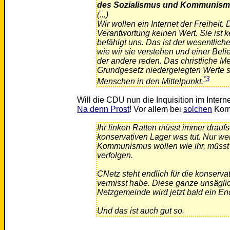
des Sozialismus und Kommunis
(...)
Wir wollen ein Internet der Freiheit. 
Verantwortung keinen Wert. Sie ist 
befähigt uns. Das ist der wesentlich
wie wir sie verstehen und einer Beli
der andere reden. Das christliche M
Grundgesetz niedergelegten Werte st
*3
Menschen in den Mittelpunkt.
Will die CDU nun die Inquisition im Intern
Na denn Prost
! Vor allem bei
solchen
Komm
Ihr linken Ratten müsst immer drauf
konservativen Lager was tut. Nur weil
Kommunismus wollen wie ihr, müsst
verfolgen.
CNetz steht endlich für die konserva
vermisst habe. Diese ganze unsägli
Netzgemeinde wird jetzt bald ein En
Und das ist auch gut so.