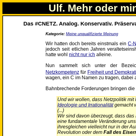
Ulf. Mehr oder mi
Das #CNETZ. Analog. Konservativ. Präserva
Kategorie:
Meine unqualifizierte Meinung
Wir hatten doch bereits einstmals ein
C-N
jedoch seit etlichen Jahren veraltetseinsh
hatte wohl
nicht nur ich
alleine.
Nun sammelt sich unter der Beze
Netzkompetenz
für
Freiheit und Demokrat
wagen, ein C im Namen zu tragen, dabei
Bahnbrechende Forderungen bringen die
Und wir wollen, dass Netzpolitik mi
Ideologie und Irrationalität
gemacht w
(...)
Wir sind davon überzeugt, dass das I
eine fundamentale Veränderung unser
ihresgleichen vielleicht nur in der A
Revolution oder dem
Fall des Eise