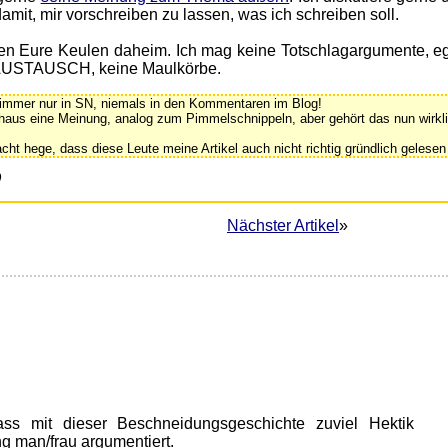
mit, mir vorschreiben zu lassen, was ich schreiben soll.
eren Eure Keulen daheim. Ich mag keine Totschlagargumente, eg
l AUSTAUSCH, keine Maulkörbe.
immer nur in SN, niemals in den Kommentaren im Blog!
aus eine Meinung, analog zum Pimmelschnippeln, aber gehört das nun wirkl
ht hege, dass diese Leute meine Artikel auch nicht richtig gründlich gelesen
0
Nächster Artikel
»
ss mit dieser Beschneidungsgeschichte zuviel Hektik
ng man/frau argumentiert.