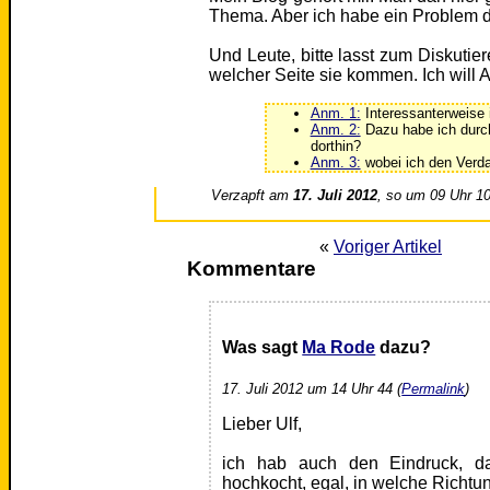
Thema. Aber ich habe ein Problem da
Und Leute, bitte lasst zum Diskuti
welcher Seite sie kommen. Ich wil
Anm. 1:
Interessanterweise 
Anm. 2:
Dazu habe ich durch
dorthin?
Anm. 3:
wobei ich den Verdac
Verzapft am
17. Juli 2012
, so um 09 Uhr 1
«
Voriger Artikel
Kommentare
Was sagt
Ma Rode
dazu?
17. Juli 2012 um 14 Uhr 44 (
Permalink
)
Lieber Ulf,
ich hab auch den Eindruck, da
hochkocht, egal, in welche Richtu