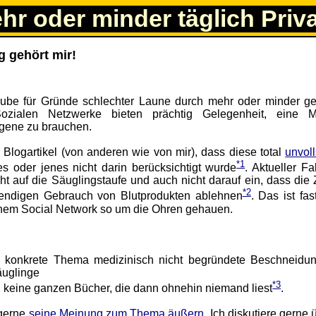
ehr oder minder täglich Priv
g gehört mir!
rube für Gründe schlechter Laune durch mehr oder minder ge
ozialen Netzwerke bieten prächtig Gelegenheit, eine 
igene zu brauchen.
 Blogartikel (von anderen wie von mir), dass diese total
unvol
*1
ies oder jenes nicht darin berücksichtigt wurde
. Aktueller Fa
ht auf die Säuglingstaufe und auch nicht darauf ein, dass die
*2
endigen Gebrauch von Blutprodukten ablehnen
. Das ist fa
 einem Social Network so um die Ohren gehauen.
 konkrete Thema medizinisch nicht begründete Beschneidun
äuglinge
*3
d keine ganzen Bücher, die dann ohnehin niemand liest
.
 gerne
seine Meinung zum Thema äußern
. Ich diskutiere gerne 