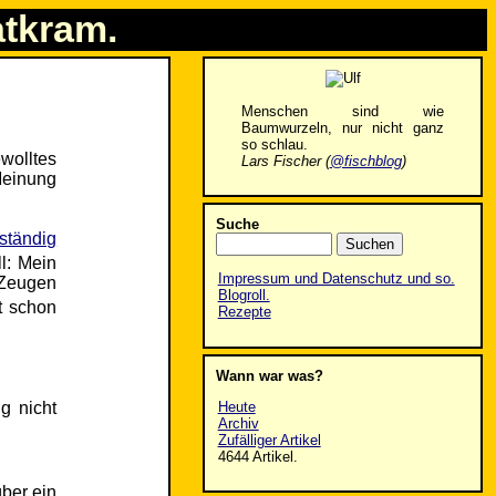
atkram.
Menschen sind wie
Baumwurzeln, nur nicht ganz
so schlau.
wolltes
Lars Fischer (
@fischblog
)
Meinung
Suche
lständig
ll: Mein
Impressum und Datenschutz und so.
 Zeugen
Blogroll.
st schon
Rezepte
Wann war was?
g nicht
Heute
Archiv
Zufälliger Artikel
4644 Artikel.
über ein