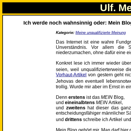
Ulf. M
Ich werde noch wahnsinnig oder: Mein Blo
Kategorie:
Meine unqualifizierte Meinung
Das Internet ist eine wahre Fundg
Unverständnis. Vor allem die S
niederzumachen, ohne dafür eine e
Konkret lese ich immer wieder über
seien, weil unqualifizierterweise d
Vorhaut-Artikel
von gestern geht nic
Jehovas den eventuell lebensnotw
trollig. Wurde mir aber im Ernst in
Denn
erstens
ist das
MEIN
Blog,
und
eineinalbtens
MEIN
Artikel,
und
zweitens
hat dieser das ganz
entscheidungsfähiger männlicher S
und
drittens
schreibe ich Artikel un
Mein Blog gehört mir. Man darf hier