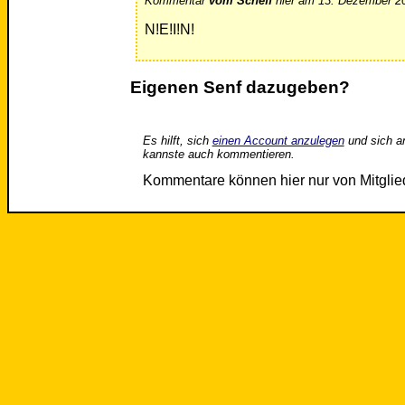
Kommentar
vom Scheff
hier am 13. Dezember 20
N!E!I!N!
Eigenen Senf dazugeben?
Es hilft, sich
einen Account anzulegen
und sich a
kannste auch kommentieren.
Kommentare können hier nur von Mitgli