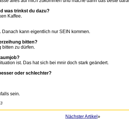
 lasse alles auf mich zukommen und mache dann das beste dara
d was trinkst du dazu?
ken Kaffee.
nem. Danach kann eigentlich nur SEIN kommen.
erzeihung bitten?
bitten zu dürfen.
 Traumjob?
tuation ist. Das hat sich bei mnir doch stark geändert.
 besser oder schlechter?
falls sein.
53
Nächster Artikel
»