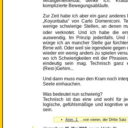
verallgemeinerbar, denke ich. Kraft
komplizierte Bewegungsabläufe.
Zur Zeit habe ich aber ein ganz anderes P
„Koyunbaba“ von Carlo Domeniconi. Te
wenige schwierige Stellen, an denen ma
oder verknotet. Und ich habe die er
auswendig. Im Prinzip jedenfalls. Und
würge ich an mancher Stelle gar fürchter
Birne will. Oder weil sie irgendwie gegen
wieder ein wenig anders zu spielen versu
wo ich Schwierigkeiten mit der Phrasie
eindeutig sein mag. Technisch ganz
(Rest-)Gehirn...
Und dann muss man den Kram noch interpr
Seele einhauchen.
Was bedeutet nun schwierig?
Technisch ist das eine und wohl für je
logische, gefühlsmäßige und kognitive w
sein.
Anm. 1:
...von vieren, der Dritte Satz 