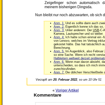
Zeigefinger schon automatisch d
meinem bisherigen Dingsda.
Nun bleibt nur noch abzuwarten, ob sich d
Anm. 1:
Und es sollte dann auch zwei
Anm. 2:
Eigentlich kenne ich das so, 
Anm. 3:
Unter anderem: Der
USB
-C-
Kamera, Lautsprecher und so weiter.
Anm. 4:
Ich hatte schon einmal ein -f
von Lenovo, welches im Vertrag inklus
gekostet hätte. Das hat tatsächlich a
Berechnung.
Anm. 5:
Im Augenblick, also Februar 2
so eine Sache. Wenn ich recht versta
Halbleitern weltweit derzeit problemat
Anm. 6:
Wenn man davon absieht, das
unterscheiden, so dass ich mich imm
zurechtzufinden.
Anm. 7:
Die üblichen Verschleißteile a
Verzapft am
20. Februar 2022
, so um 10 Uhr 51
«
Voriger Artikel
Kommentare