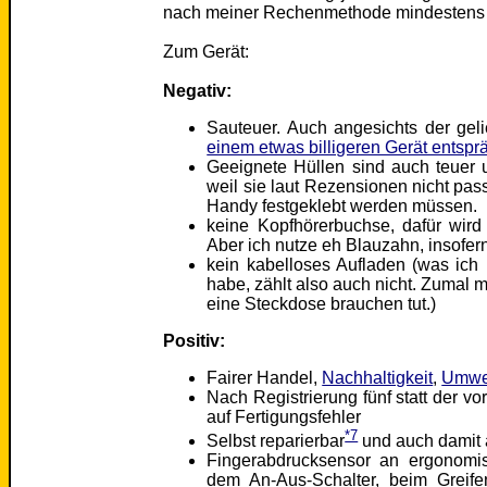
nach meiner Rechenmethode mindestens z
Zum Gerät:
Negativ:
Sauteuer. Auch angesichts der geli
einem etwas billigeren Gerät entspr
Geeignete Hüllen sind auch teuer u
weil sie laut Rezensionen nicht pa
Handy festgeklebt werden müssen.
keine Kopfhörerbuchse, dafür wird
Aber ich nutze eh Blauzahn, insofern 
kein kabelloses Aufladen (was ich 
habe, zählt also auch nicht. Zumal 
eine Steckdose brauchen tut.)
Positiv:
Fairer Handel,
Nachhaltigkeit
,
Umwe
Nach Registrierung fünf statt der v
auf Fertigungsfehler
*7
Selbst reparierbar
und auch damit a
Fingerabdrucksensor an ergonomisc
dem An-Aus-Schalter, beim Greife