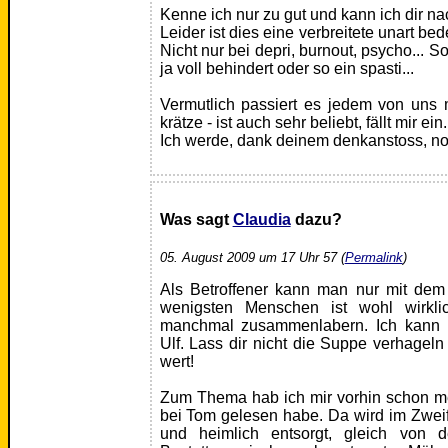
Kenne ich nur zu gut und kann ich dir na
Leider ist dies eine verbreitete unart b
Nicht nur bei depri, burnout, psycho... 
ja voll behindert oder so ein spasti...
Vermutlich passiert es jedem von uns
krätze - ist auch sehr beliebt, fällt mir ein.
Ich werde, dank deinem denkanstoss, no
Was sagt
Claudia
dazu?
05. August 2009 um 17 Uhr 57 (
Permalink
)
Als Betroffener kann man nur mit dem
wenigsten Menschen ist wohl wirkl
manchmal zusammenlabern. Ich kann d
Ulf. Lass dir nicht die Suppe verhageln
wert!
Zum Thema hab ich mir vorhin schon mei
bei Tom gelesen habe. Da wird im Zweife
und heimlich entsorgt, gleich von d