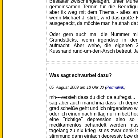
Bestatter zwischengelagert, unter Mü
gemeinsamen Termin für die Beerdig
aber fix weg mit dem Thema - alles an
wenn Michael J. stirbt, wird das groß
ausgepackt, da möchte man hautnah dabe
Oder gern auch mal die Nummer mit
Grundstücks, wenn irgendwo in der
aufmacht. Aber wehe, die eigenen 
Kusshand rund-um-den-Arsch betreut. J
Was sagt schwurbel dazu?
05. August 2009 um 18 Uhr 30 (
Permalink
)
mh---versteh dass du dich da aufregst...
sag aber auch manchma dass ich depres
grad scheiße geht und ich nirgendswo w
oder ich einen nachmittag nur im bett h
eine "richtige" depression also so
medikamentös behandelt werden mus
tagelang zu nix krieg ist es zwar denk i
stimmung dann einfach depressiv bzw de