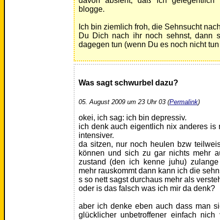
davon absieht, daß ich gelegentlic
blogge.
Ich bin ziemlich froh, die Sehnsucht nac
Du Dich nach ihr noch sehnst, dann so
dagegen tun (wenn Du es noch nicht tun s
Was sagt schwurbel dazu?
05. August 2009 um 23 Uhr 03 (
Permalink
)
okei, ich sag: ich bin depressiv.
ich denk auch eigentlich nix anderes is 
intensiver.
da sitzen, nur noch heulen bzw teilwe
können und sich zu gar nichts mehr a
zustand (den ich kenne juhu) zulange
mehr rauskommt dann kann ich die sehns
s so nett sagst durchaus mehr als verste
oder is das falsch was ich mir da denk?
aber ich denke eben auch dass man si
glücklicher unbetroffener einfach nic