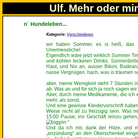
Ulf. Mehr oder mi
n` Hundeleben...
Kategorie:
Verschiedenes
wir haben Sommer, es is heiß, das Th
Unermessliche!
Eigendlich wäre jetzt wirklich Summer Tim
und kühlen leckeren Drinks, Sonnenbril
Haut, und Nix an, ausser Bikini, Badean
nasse Vergnügen. hach, was is träumen 
aber, meine Wenigkeit steht 7 Stunden i
ab. Was an und für sich ja noch sagen wir m
Aber, durch meine Medikamente, die ich
mehr, als sonst.
Und eine gewisse Kleidervorschrift haben 
Weise nicht all zu freizügig sein. Was 
15:00 Pause, ins Geschäft reinzu gehen
“
Und da ich mir, dank der Hitze, und m
„enzündung“ an den Oberschenkel einge