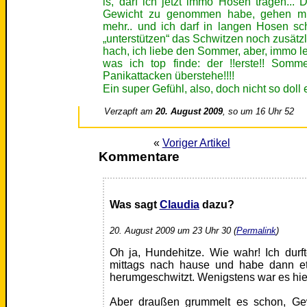
is, darf ich jetzt immo Hosen tragen...
Gewicht zu genommen habe, gehen mir
mehr.. und ich darf in langen Hosen sc
„unterstützen“ das Schwitzen noch zusätzli
hach, ich liebe den Sommer, aber, immo le
was ich top finde: der !!erste!! Som
Panikattacken überstehe!!!!
Ein super Gefühl, also, doch nicht so dol
Verzapft am
20. August 2009
, so um 16 Uhr 52
«
Voriger Artikel
Kommentare
Was sagt
Claudia
dazu?
20. August 2009 um 23 Uhr 30 (
Permalink
)
Oh ja, Hundehitze. Wie wahr! Ich dur
mittags nach hause und habe dann e
herumgeschwitzt. Wenigstens war es hier
Aber draußen grummelt es schon, Gewi