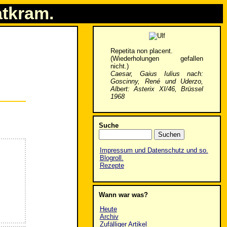
atkram.
Repetita non placent.
(Wiederholungen gefallen
nicht.)
Caesar, Gaius Iulius nach:
Goscinny, René und Uderzo,
Albert: Asterix XI/46, Brüssel
1968
Suche
Impressum und Datenschutz und so.
Blogroll.
Rezepte
Wann war was?
Heute
Archiv
Zufälliger Artikel