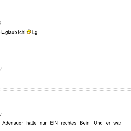
k
)
...glaub ich!
Lg
k
)
k
)
 Adenauer hatte nur EIN rechtes Bein! Und er war