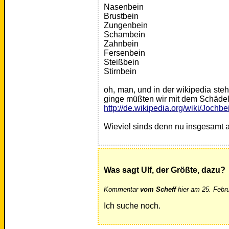
Nasenbein
Brustbein
Zungenbein
Schambein
Zahnbein
Fersenbein
Steißbein
Stirnbein
oh, man, und in der wikipedia st
ginge müßten wir mit dem Schädel 
http://de.wikipedia.org/wiki/Jochbe
Wieviel sinds denn nu insgesamt 
Was sagt Ulf, der Größte, dazu?
Kommentar
vom Scheff
hier am 25. Febr
Ich suche noch.