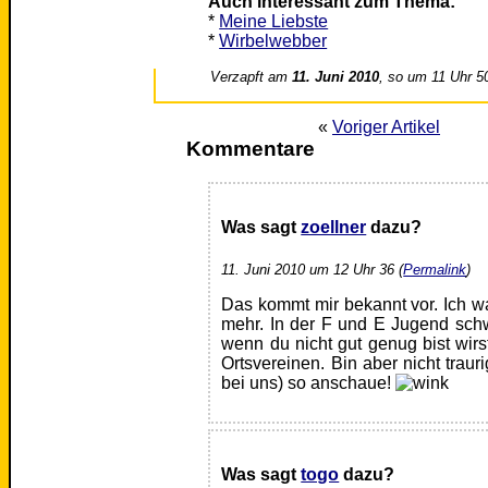
Auch interessant zum Thema:
*
Meine Liebste
*
Wirbelwebber
Verzapft am
11. Juni 2010
, so um 11 Uhr 5
«
Voriger Artikel
Kommentare
Was sagt
zoellner
dazu?
11. Juni 2010 um 12 Uhr 36 (
Permalink
)
Das kommt mir bekannt vor. Ich w
mehr. In der F und E Jugend sch
wenn du nicht gut genug bist wirs
Ortsvereinen. Bin aber nicht trau
bei uns) so anschaue!
Was sagt
togo
dazu?