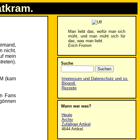
atkram.
Man liebt das, wofür man sich
müht, und man müht sich für
das, was man liebt.
iemand,
Erich Fromm
n nicht.
auf mein
reten).
Suche
 WM (kam
Impressum und Datenschutz und so.
Blogroll.
Rezepte
en Fans
 gönnen
Wann war was?
Heute
Archiv
Zufälliger Artikel
4644 Artikel.