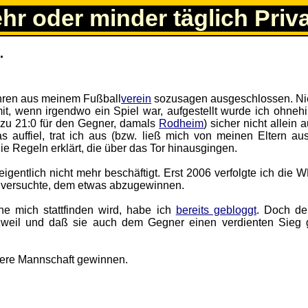
ehr oder minder täglich Priv
.
ahren aus meinem Fußball
verein
sozusagen ausgeschlossen. N
 mit, wenn irgendwo ein Spiel war, aufgestellt wurde ich ohnehi
 zu 21:0 für den Gegner, damals
Rodheim
) sicher nicht allein 
auffiel, trat ich aus (bzw. ließ mich von meinen Eltern aust
ie Regeln erklärt, die über das Tor hinausgingen.
eigentlich nicht mehr beschäftigt. Erst 2006 verfolgte ich die
nd versuchte, dem etwas abzugewinnen.
 mich stattfinden wird, habe ich
bereits gebloggt
. Doch d
zweil und daß sie auch dem Gegner einen verdienten Sieg
sere Mannschaft gewinnen.