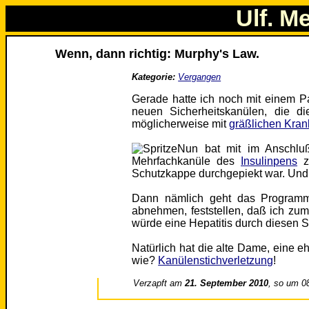
Ulf. M
Wenn, dann richtig: Murphy's Law.
Kategorie:
Vergangen
Gerade hatte ich noch mit einem Pa
neuen Sicherheitskanülen, die d
möglicherweise mit
gräßlichen Krank
Nun bat mit im Anschluß 
Mehrfachkanüle des
Insulinpens
zu
Schutzkappe durchgepiekt war. Und 
Dann nämlich geht das Programm 
abnehmen, feststellen, daß ich zum
würde eine Hepatitis durch diesen S
Natürlich hat die alte Dame, eine 
wie?
Kanülenstichverletzung
!
Verzapft am
21. September 2010
, so um 0