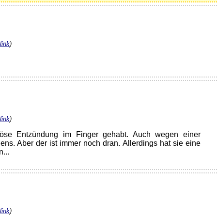
link
)
link
)
se Entzündung im Finger gehabt. Auch wegen einer
ns. Aber der ist immer noch dran. Allerdings hat sie eine
...
link
)