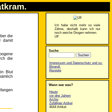
atkram.
Ich habe nicht mehr so viele
Zähne, deshalb kann ich nur
noch weiche Drogen nehmen.
ber die
Ulf
d damit
Suche
rbogene
rch die
Impressum und Datenschutz und so.
Blogroll.
Rezepte
in Blut
nämlich
Wann war was?
efangen
Heute
vor drei Jahren
Archiv
Zufälliger Artikel
4644 Artikel.