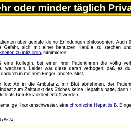
ehr oder minder täglich Priv
tienten über geniale kleine Erfindungen philosophiert. Auch ü
ie Gefahr, sich mit einer benutzen Kanüle zu stechen un
heiten zu infizieren
, minimieren.
eine Kollegin, bei einer ihrer Patientinnen die völlig ve
 wechseln. Leider war diese derart verbogen, daß es du
dadurch in meinem Finger landete. Mist.
los: Ab in die Ambulanz, mir Blut abnehmen, der Patient
indest zum Zeitpunkt des Stiches keine Hepatitis hatte, dann 
tich als Berufskrankheit erfaßt werden.
ehemalige Krankenschwester, eine
chronische Hepatitis B
. Eing
8 Uhr 24