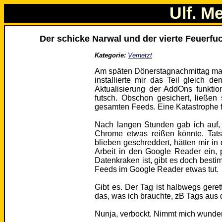
Ulf. M
Der schicke Narwal und der vierte Feuerfuc
Kategorie:
Vernetzt
Am späten Dönerstagnachmittag mach
installierte mir das Teil gleich d
Aktualisierung der AddOns funktio
futsch. Obschon gesichert, ließen
gesamten Feeds. Eine Katastrophe f
Nach langen Stunden gab ich auf, 
Chrome etwas reißen könnte. Tats
blieben geschreddert, hätten mir in 
Arbeit in den Google Reader ein,
Datenkraken ist, gibt es doch best
Feeds im Google Reader etwas tut.
Gibt es. Der Tag ist halbwegs gere
das, was ich brauchte, zB Tags au
Nunja, verbockt. Nimmt mich wunde