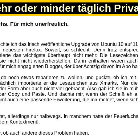
ehr oder minder täglich Priv
hs. Für mich unerfreulich.
te ich das frisch veröffentliche Upgrade von Ubuntu 10 auf 11
en neuesten Firefox. Soweit, so schlecht. Denn trotz entspre
nierte das wichtigste überhaupt nicht mehr: Die Lesezeiche
 sie nicht nicht wiederherstellen. Darin enthalten waren auc
ür mich engagierten Blogger, der über Achtzig davon im Abo hat
da noch etwas reparieren zu wollen, und guckte, ob ich mit
ächlich importierte er die Lesezeichen aus Xmarks. Nur di
der Form aber auch nicht viel gebracht. Also gab ich sie in mü
 per Copy und Paste. Und dachte mir, wenn der Scheiß eh a
immt auch eine passende Erweiterung, die mir meldet, wenn sich
ttet, allerdings nur halbwegs. In manchem hatte der Feuerfuch
s dem Kontextmenü.
r, ob auch andere dieses Problem haben.