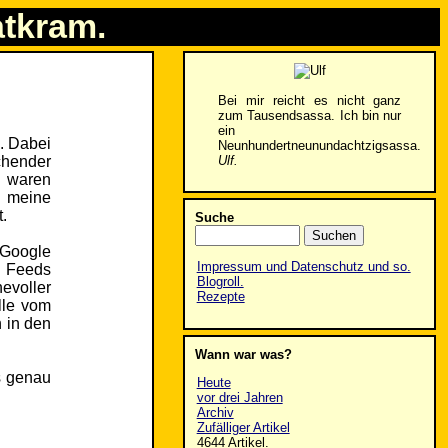
atkram.
Bei mir reicht es nicht ganz
zum Tausendsassa. Ich bin nur
ein
. Dabei
Neunhundertneunundachtzigsassa.
Ulf.
chender
n waren
h meine
.
Suche
 Google
Impressum und Datenschutz und so.
e Feeds
Blogroll.
hevoller
Rezepte
lle vom
 in den
Wann war was?
s genau
Heute
vor drei Jahren
Archiv
Zufälliger Artikel
4644 Artikel.