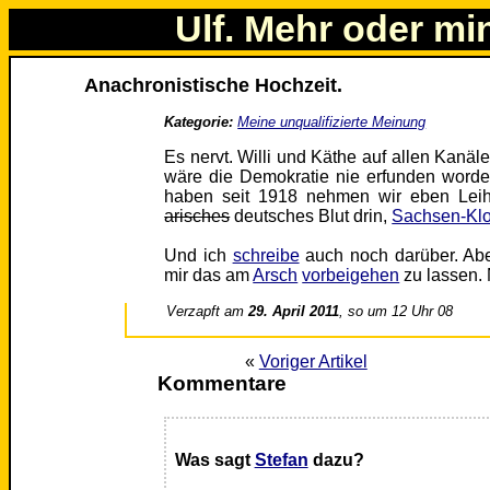
Ulf. Mehr oder mi
Anachronistische Hochzeit.
Kategorie:
Meine unqualifizierte Meinung
Es nervt. Willi und Käthe auf allen Kanäle
wäre die Demokratie nie erfunden worde
haben seit 1918 nehmen wir eben Leihk
arisches
deutsches Blut drin,
Sachsen-Klo
Und ich
schreibe
auch noch darüber. Abe
mir das am
Arsch
vorbeigehen
zu lassen. 
Verzapft am
29. April 2011
, so um 12 Uhr 08
«
Voriger Artikel
Kommentare
Was sagt
Stefan
dazu?