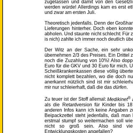
zugelassen und damit von den Gesetz
werden würde! Allerdings kam es erst et
und zwar am ersten Juli.
Theoretisch jedenfalls. Denn der Großha
Lieferungen hinterher. Doch eben konnte
abholen. Und staunte nicht schlecht: Für
is nich) zahlte ich immer noch deutlich ü
Der Witz an der Sache, ein sehr unko
übernehmen 2/3 des Preises. Ein Drittel z
noch die Zuzahlung von 10%! Also dopp
Euro für die GKV und 30 Euro für mich.
Scheißkrankenkassen diese völlig überteue
nicht komplett bezahlen, wo die doch n
anerkannt nützlich sind ist mir schleierh
mir nur schleierhaft, daß die das
dürfen
.
®
Zu teuer ist der Stoff allemal:
Medikinet
als die Retardversion für Kinder bis 1
anderen Infos kann ich keine Angaben z
Beipackzettel steht jedenfalls, daß m
erstmal stumpf so weitermachen soll wie
nicht so groß sein. Also sind vie
Entwicklungskosten angefallen?