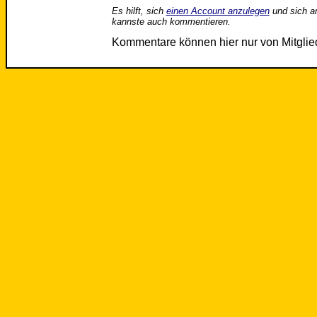
Es hilft, sich
einen Account anzulegen
und sich a
kannste auch kommentieren.
Kommentare können hier nur von Mitgli