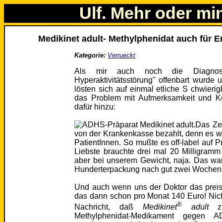
Ulf. Mehr oder mi
Medikinet adult- Methylphenidat auch für 
Kategorie:
Verrueckt
Als mir auch noch die Diagnose 
Hyperaktivitätsstörung" offenbart wurde u
lösten sich auf einmal etliche S chwierig
das Problem mit Aufmerksamkeit und K
dafür hinzu:
Das Ze
von der Krankenkasse bezahlt, denn es w
PatientInnen. So mußte es off-label auf P
Liebste brauchte drei mal 20 Milligramm t
aber bei unserem Gewicht, naja. Das war
Hunderterpackung nach gut zwei Wochen s
Und auch wenn uns der Doktor das preis
das dann schon pro Monat 140 Euro! Nich
®
Nachricht, daß
Medikinet
adult
zu
Methylphenidat-Medikament gegen 