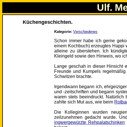
Ulf. M
Küchengeschichten.
Kategorie:
Verschiedenes
Schon immer habe ich gerne gekoch
einem Kochbuch) erzeugtes Happi
alleine zu überstehen. Ich künd
Kleingeld sowie den Hinweis, wo ic
Lange geschah in dieser Hinsicht e
Freunde und Kumpels regelmäßig
Schwitzen brachte.
Irgendwann begann ich, ehrgeiziger
und -zeitschriften und begann syst
waren stets beeindruckt. Natürlich
zahlte sich Mut aus, wie beim
Rotbar
Die Kolleginnen wurden neugie
zeilzunehmen gedacht wurde. Und 
ingwergewürzte Rehpalatschinken