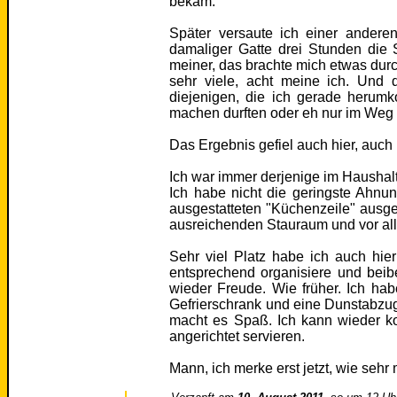
bekam.
Später versaute ich einer andere
damaliger Gatte drei Stunden die 
meiner, das brachte mich etwas durch
sehr viele, acht meine ich. Und
diejenigen, die ich gerade herum
machen durften oder eh nur im Weg
Das Ergebnis gefiel auch hier, auc
Ich war immer derjenige im Haushalt
Ich habe nicht die geringste Ahnun
ausgestatteten "Küchenzeile" ausg
ausreichenden Stauraum und vor all
Sehr viel Platz habe ich auch hie
entsprechend organisiere und beibe
wieder Freude. Wie früher. Ich hab
Gefrierschrank und eine Dunstabzu
macht es Spaß. Ich kann wieder ko
angerichtet servieren.
Mann, ich merke erst jetzt, wie sehr 