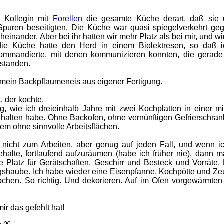
n Kollegin mit
Forellen
die gesamte Küche derart, daß sie 
Spuren beseitigten. Die Küche war quasi spiegelverkehrt ge
einander. Aber bei ihr hatten wir mehr Platz als bei mir, und w
 die Küche hatte den Herd in einem Biolektresen, so daß 
kommandierte, mit denen kommunizieren konnten, die gerad
 standen.
h mein Backpflaumeneis aus eigener Fertigung.
, der kochte.
g, wie ich dreieinhalb Jahre mit zwei Kochplatten in einer mi
ehalten habe. Ohne Backofen, ohne vernünftigen Gefrierschran
em ohne sinnvolle Arbeitsflächen.
r nicht zum Arbeiten, aber genug auf jeden Fall, und wenn i
halte, fortlaufend aufzuräumen (habe ich früher nie), dann m
e Platz für Gerätschaften, Geschirr und Besteck und Vorräte, 
gshaube. Ich habe wieder eine Eisenpfanne, Kochpötte und Ze
chen. So richtig. Und dekorieren. Auf im Ofen vorgewärmten 
mir das gefehlt hat!