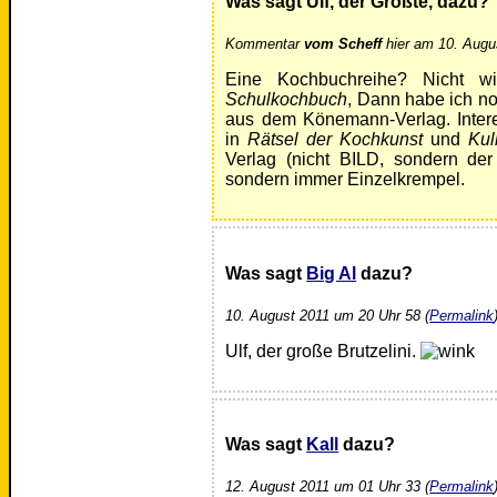
Was sagt Ulf, der Größte, dazu?
Kommentar
vom Scheff
hier am 10. Augu
Eine Kochbuchreihe? Nicht wi
Schulkochbuch
, Dann habe ich no
aus dem Könemann-Verlag. Intere
in
Rätsel der Kochkunst
und
Kul
Verlag (nicht BILD, sondern der
sondern immer Einzelkrempel.
Was sagt
Big Al
dazu?
10. August 2011 um 20 Uhr 58 (
Permalink
Ulf, der große Brutzelini.
Was sagt
Kall
dazu?
12. August 2011 um 01 Uhr 33 (
Permalink