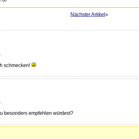
r 00
Nächster Artikel
»
)
uch schmecken!
)
du besonders empfehlen würdest?