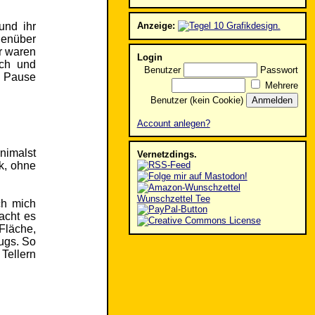
und ihr
Anzeige:
genüber
ir waren
Login
ich und
Benutzer
Passwort
e Pause
Mehrere
Benutzer (kein Cookie)
Account anlegen?
nimalst
Vernetzdings.
k, ohne
Wunschzettel Tee
ch mich
acht es
Fläche,
ugs. So
Tellern