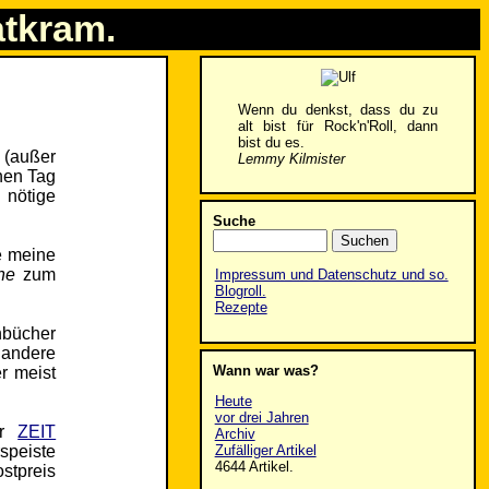
atkram.
Wenn du denkst, dass du zu
alt bist für Rock'n'Roll, dann
bist du es.
 (außer
Lemmy Kilmister
inen Tag
 nötige
Suche
e meine
ne
zum
Impressum und Datenschutz und so.
Blogroll.
Rezepte
hbücher
 andere
Wann war was?
r meist
Heute
vor drei Jahren
er
ZEIT
Archiv
Zufälliger Artikel
speiste
4644 Artikel.
stpreis