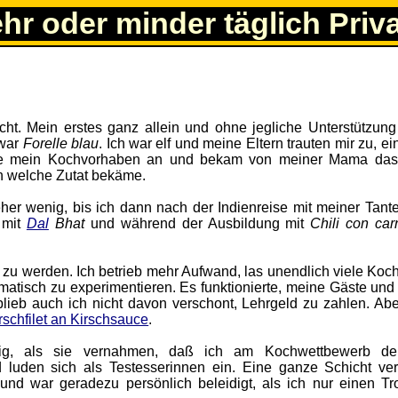
ehr oder minder täglich Priv
t. Mein erstes ganz allein und ohne jegliche Unterstützung
 war
Forelle blau
. Ich war elf und meine Eltern trauten mir zu, e
igte mein Kochvorhaben an und bekam von meiner Mama das
h welche Zutat bekäme.
her wenig, bis ich dann nach der Indienreise mit meiner Tant
 mit
Dal
Bhat
und während der Ausbildung mit
Chili con car
 zu werden. Ich betrieb mehr Aufwand, las unendlich viele Koc
ematisch zu experimentieren. Es funktionierte, meine Gäste und
 blieb auch ich nicht davon verschont, Lehrgeld zu zahlen. Abe
schfilet an Kirschsauce
.
rig, als sie vernahmen, daß ich am Kochwettbewerb d
luden sich als Testesserinnen ein. Eine ganze Schicht ver
und war geradezu persönlich beleidigt, als ich nur einen Tro