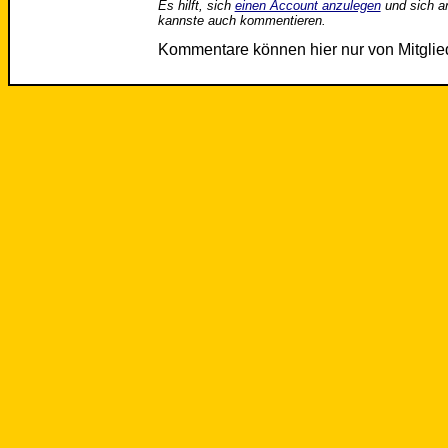
Es hilft, sich
einen Account anzulegen
und sich a
kannste auch kommentieren.
Kommentare können hier nur von Mitgli