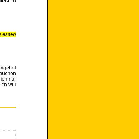
ießlich
u essen
Angebot
rauchen
ich nur
Ich will