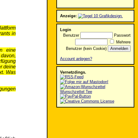
Anzeige:
attform
Login
ants in
Benutzer
Passwort
Mehrere
Benutzer (kein Cookie)
n eine
 davon,
Account anlegen?
rfügung
er deine
xt. Was
Vernetzdings.
egungen
Wunschzettel Tee