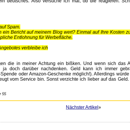
n deutsches. Also versuche ich mal, ob die reagieren. Schl
 auf Spam.
n ein Bericht auf meinem Blog wert? Einmal auf Ihre Kosten z
ppliche Entlohnung für Werbefläche.
ngebotes verbleibe ich
en die in meiner Achtung ein bißken. Und wenn sich das 
ich ja doch darüber nachdenken. Geld kann ich immer geb
l-Spende oder Amazon-Geschenke möglich!). Allerdings würde 
ugt vom Service bin. Sonst verzichte ich lieber auf das Geld. 
r 55
Nächster Artikel
»