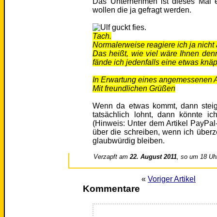
Das Unternehmen ist dieses Mal ei
wollen die ja gefragt werden.
Tach.
Normalerweise reagiere ich ja nicht
Das heißt, wie viel wäre Ihnen den
fände ich jedenfalls eine etwas knä
In Erwartung eines angemessenen A
Mit freundlichen Grüßen
Wenn da etwas kommt, dann steig
tatsächlich lohnt, dann könnte 
(Hinweis: Unter dem Artikel PayPa
über die schreiben, wenn ich überze
glaubwürdig bleiben.
Verzapft am
22. August 2011
, so um 18 Uh
«
Voriger Artikel
Kommentare