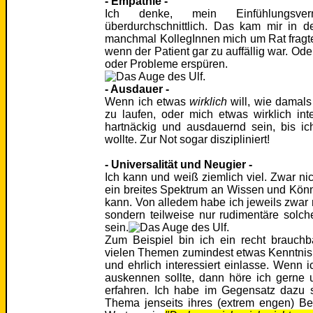
- Empathie -
Ich denke, mein Einfühlungsve
überdurchschnittlich. Das kam mir in d
manchmal KollegInnen mich um Rat frag
wenn der Patient gar zu auffällig war. Ode
oder Probleme erspüren.
- Ausdauer -
Wenn ich etwas
wirklich
will, wie damals
zu laufen, oder mich etwas wirklich in
hartnäckig und ausdauernd sein, bis ic
wollte. Zur Not sogar diszipliniert!
- Universalität und Neugier -
Ich kann und weiß ziemlich viel. Zwar nich
ein breites Spektrum an Wissen und Könn
kann. Von alledem habe ich jeweils zwar n
sondern teilweise nur rudimentäre solc
sein.
Zum Beispiel bin ich ein recht brauchb
vielen Themen zumindest etwas Kenntnis
und ehrlich interessiert einlasse. Wenn
auskennen sollte, dann höre ich gerne 
erfahren. Ich habe im Gegensatz dazu 
Thema jenseits ihres (extrem engen) Be