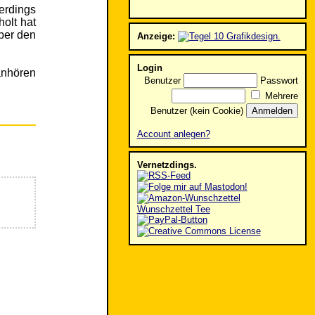
erdings
olt hat
ber den
Anzeige:
Login
anhören
Benutzer
Passwort
Mehrere
Benutzer (kein Cookie)
Account anlegen?
Vernetzdings.
Wunschzettel Tee