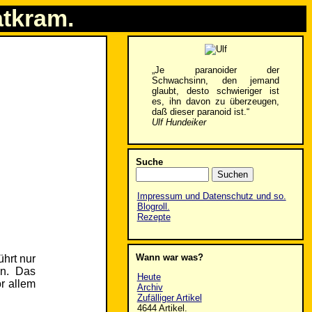
atkram.
„Je paranoider der
Schwachsinn, den jemand
glaubt, desto schwieriger ist
es, ihn davon zu überzeugen,
daß dieser paranoid ist.“
Ulf Hundeiker
Suche
Impressum und Datenschutz und so.
Blogroll.
Rezepte
Wann war was?
ührt nur
en. Das
Heute
r allem
Archiv
Zufälliger Artikel
4644 Artikel.