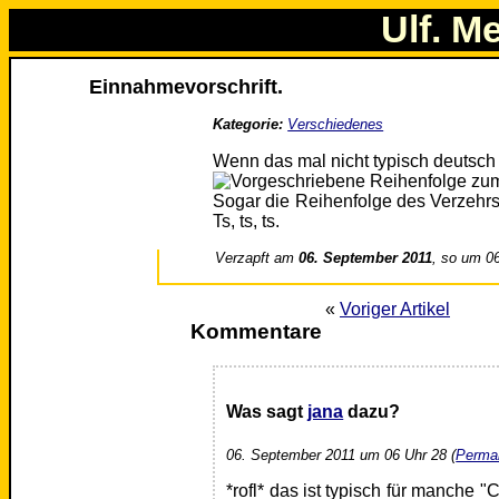
Ulf. M
Einnahmevorschrift.
Kategorie:
Verschiedenes
Wenn das mal nicht typisch deutsch 
Sogar die Reihenfolge des Verzehrs
Ts, ts, ts.
Verzapft am
06. September 2011
, so um 0
«
Voriger Artikel
Kommentare
Was sagt
jana
dazu?
06. September 2011 um 06 Uhr 28 (
Permal
*rofl* das ist typisch für manche 