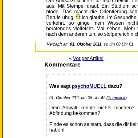
Der Amtsarzt schließt für mich Hektik, Ze
aus. Mit Stempel drauf. Ein Studium sch
blöde. Das macht die Orientierung seh
Berufe übrig.
Ich glaube, im Gesundhei
verkehrt, so ginge mein Wissen nich
beratendes vielleicht. Mal sehen. Mehr 
nach dem anderen tun, so stolpere ich nich
Verzapft am
01. Oktober 2011
, so um 00 Uhr 01
«
Voriger Artikel
Kommentare
Was sagt
psychoMUELL
dazu?
01. Oktober 2011 um 05 Uhr 47 (
Permalink
)
Dein Anwalt konnte nichts machen? 
Abfindung bekommen?
Finde es schon seltsam, dass die dir ke
haben!