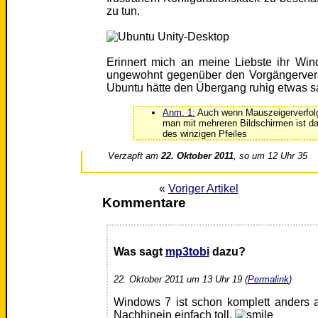
zu tun.
Erinnert mich an meine Liebste ihr Win
ungewohnt gegenüber den Vorgängerversi
Ubuntu hätte den Übergang ruhig etwas sa
Anm. 1:
Auch wenn Mauszeigerverfolg
man mit mehreren Bildschirmen ist d
des winzigen Pfeiles
Verzapft am
22. Oktober 2011
, so um 12 Uhr 35
«
Voriger Artikel
Kommentare
Was sagt
mp3tobi
dazu?
22. Oktober 2011 um 13 Uhr 19 (
Permalink
)
Windows 7 ist schon komplett anders a
Nachhinein einfach toll.