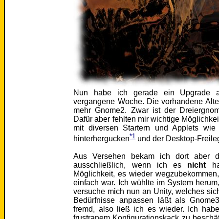
Nun habe ich gerade ein Upgrade a
vergangene Woche. Die vorhandene Alter
mehr Gnome2. Zwar ist der Dreiergnom 
Dafür aber fehlten mir wichtige Möglichke
mit diversen Startern und Applets wi
*1
hinterhergucken
und der Desktop-Freileg
Aus Versehen bekam ich dort aber d
ausschließlich, wenn ich es
nicht
hab
Möglichkeit, es wieder wegzubekommen,
einfach war. Ich wühlte im System herum,
versuche mich nun an Unity, welches si
Bedürfnisse anpassen läßt als Gnome3
fremd, also ließ ich es wieder. Ich hab
frustranem Konfigurationskack zu beschäf