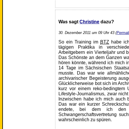
Was sagt
Christine
dazu?
30. Dezember 2011 um 09 Uhr 43 (
Permal
So ein Training im
BTZ
habe ich
tägigen Praktika in verschi
Arbeitgebern ein Vierteljahr und 
Das Schönste an dem Ganzen war
hören könnte, während ich mich i
14 Tage im Sächsischen Staatsar
musste. Das war wie allmähliche
archivarischer Begeisterung ausg
Glücklicherweise bot sich im Arch
kurz vor einem reko-bedingtem 
Lifestyle-Journalismus, zwar nich
Inzwischen habe ich mich auch be
Das war ein kurzer Schreckschus
endete, bei dem ich den V
Schwangerschaftsvertretung such
wahrscheinlich zu spüren.