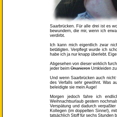
Saarbrücken. Für alle drei ist es 
bewundern, die mir, wenn ich erwa
verdirbt.
Ich kann mich eigentlich zwar ni
betätigten. Verpflegt wurde ich sc
habe ich ja nur knapp überlebt. Eigen
Abgesehen von dieser wirklich furcht
jeder beim
Onanieren
Umkleiden zu
Und wenn Saarbrücken auch nicht w
des Verfalls sehr gewöhnt. Was auf
beleidigte sie mein Auge!
Morgen jedoch fahre ich endli
Weihnachtsurlaub gestern nochmals
Verspätung und dadurch verpaßter 
Kollegen (im doppelten Sinne!), mi
tatsächlich Stoff für sechs Stunden b