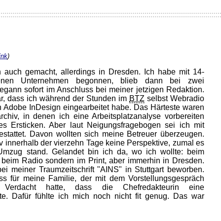
ink
)
 auch gemacht, allerdings in Dresden. Ich habe mit 14-
edenen Unternehmen begonnen, blieb dann bei zwei
begann sofort im Anschluss bei meiner jetzigen Redaktion.
, dass ich während der Stunden im
BTZ
selbst Webradio
n Adobe InDesign eingearbeitet habe. Das Härteste waren
chiv, in denen ich eine Arbeitsplatzanalyse vorbereiten
s Ersticken. Aber laut Neigungsfragebogen sei ich mit
estattet. Davon wollten sich meine Betreuer überzeugen.
iv innerhalb der vierzehn Tage keine Perspektive, zumal es
Umzug stand. Gelandet bin ich da, wo ich wollte: beim
t beim Radio sondern im Print, aber immerhin in Dresden.
i meiner Traumzeitschrift "AINS" in Stuttgart beworben.
s für meine Familie, der mit dem Vorstellungsgespräch
erdacht hatte, dass die Chefredakteurin eine
te. Dafür fühlte ich mich noch nicht fit genug. Das war