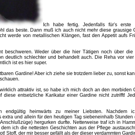
Ich habe fertig. Jedenfalls für's erste
wohl das beste. Dann muß ich auch nicht mehr diese grausige 
cht werde von metallischen Klängen, fast den Appetit aufs Fr
cht beschweren. Weder über die hier Tätigen noch über die 
hon deutlich schlechter und behandelt auch. Die Reha vor vier
tlich ist es hier super.
baren Gardine! Aber ich ziehe sie trotzdem lieber zu, sonst kan
schauen.
irklich attraktiv ist, so habe ich mich doch an den morbiden
 diese entsetzliche Karikatur einer Gardine nicht zutrifft! Je
ch endgültig heimwärts zu meiner Liebsten. Nachdem i
 extra und allein für den heutigen Tag siebeneinhalb Stunden
Anschlußzüge) hergurken durfte. Netterweise traf ich in Ham
t dem ich die nettesten Geschichten aus der Pflege austausch
ot! Stoff, der mir besser gefällt als der dieser verdammten Gardi