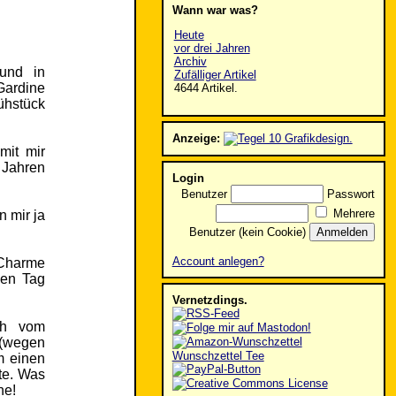
Wann war was?
Heute
vor drei Jahren
Archiv
 und in
Zufälliger Artikel
Gardine
4644 Artikel.
ühstück
Anzeige:
mit mir
 Jahren
Login
Benutzer
Passwort
Mehrere
n mir ja
Benutzer (kein Cookie)
Account anlegen?
 Charme
den Tag
Vernetzdings.
ch vom
 (wegen
Wunschzettel Tee
m einen
te. Was
ne!