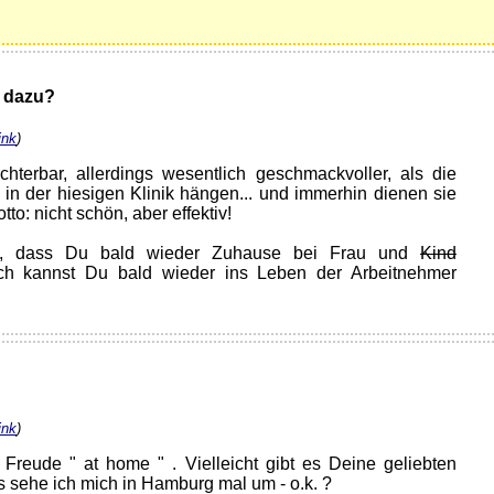
dazu?
ink
)
chterbar, allerdings wesentlich geschmackvoller, als die
 in der hiesigen Klinik hängen... und immerhin dienen sie
o: nicht schön, aber effektiv!
sen, dass Du bald wieder Zuhause bei Frau und
Kind
ich kannst Du bald wieder ins Leben der Arbeitnehmer
ink
)
 Freude " at home " . Vielleicht gibt es Deine geliebten
s sehe ich mich in Hamburg mal um - o.k. ?