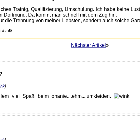
ches Trainig, Qualifizierung, Umschulung. Ich habe keine Lust
 in Dortmund. Da kommt man schnell mit dem Zug hin.
 nur die Trennung von meiner Liebsten, sondern auch solche Gar
 Uhr 48
Nächster Artikel
»
?
ink
)
llem viel Spaß beim onanie....ehm....umkleiden.
ink
)