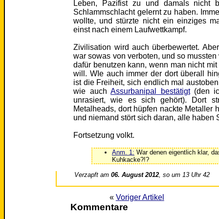
Leben, Pazifist zu und damals nicht
Schlammschlacht gelernt zu haben. Immer
wollte, und stürzte nicht ein einziges 
einst nach einem Laufwettkampf.
Zivilisation wird auch überbewertet. Ab
war sowas von verboten, und so mussten 
dafür benutzen kann, wenn man nicht mi
will. WIe auch immer der dort überall 
ist die Freiheit, sich endlich mal austobe
wie auch
Assurbanipal bestätigt
(den ic
unrasiert, wie es sich gehört). Dort 
Metalheads, dort hüpfen nackte Metaller h
und niemand stört sich daran, alle haben
Fortsetzung volkt.
Anm. 1:
War denen eigentlich klar, d
Kuhkacke?!?
Verzapft am
06. August 2012
, so um 13 Uhr 42
«
Voriger Artikel
Kommentare