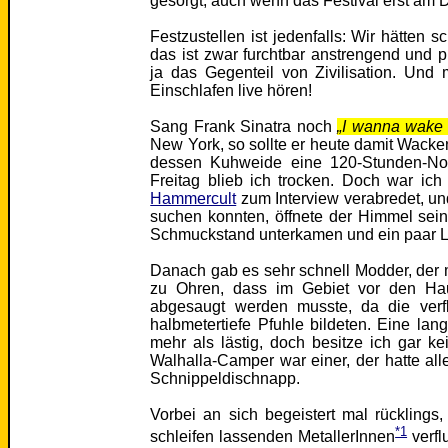
gesorgt, auch wenn das Festival erst am Dö
Festzustellen ist jedenfalls: Wir hätten 
das ist zwar furchtbar anstrengend und pr
ja das Gegenteil von Zivilisation. Un
Einschlafen live hören!
Sang Frank Sinatra noch
„I wanna wake u
New York, so sollte er heute damit Wacke
dessen Kuhweide eine 120-Stunden-Nons
Freitag blieb ich trocken. Doch war ic
Hammercult
zum Interview verabredet, un
suchen konnten, öffnete der Himmel sei
Schmuckstand unterkamen und ein paar L
Danach gab es sehr schnell Modder, der 
zu Ohren, dass im Gebiet vor den H
abgesaugt werden musste, da die verfl
halbmetertiefe Pfuhle bildeten. Eine la
mehr als lästig, doch besitze ich gar k
Walhalla-Camper war einer, der hatte alle
Schnippeldischnapp.
Vorbei an sich begeistert mal rückling
*1
schleifen lassenden MetallerInnen
verfl