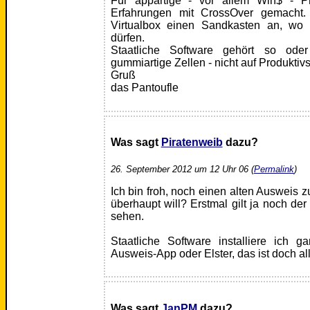
Für appartige - vor allem Win$ - 
Erfahrungen mit CrossOver gemacht.
Virtualbox einen Sandkasten an, wo 
dürfen.
Staatliche Software gehört so ode
gummiartige Zellen - nicht auf Produktiv
Gruß
das Pantoufle
Was sagt
Piratenweib
dazu?
26. September 2012 um 12 Uhr 06 (
Permalink
)
Ich bin froh, noch einen alten Ausweis 
überhaupt will? Erstmal gilt ja noch der
sehen.
Staatliche Software installiere ich g
Ausweis-App oder Elster, das ist doch al
Was sagt
JanPM
dazu?