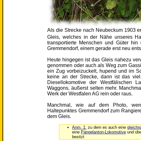
Als die Strecke nach Neubeckum 1903 er
Gleis, welches in der Nähe unseres Hau
transportierte Menschen und Güter hin 
Gremmendorf, einem gerade erst neu entst
Heute hingegen ist das Gleis nahezu ver
genommen oder auch als Weg zum Gassi
ein Zug vorbeizuckelt, hupend und im S
keine an der Strecke, dann ist das viel
Diesellokomotive der Westfälischen L
Waggons, äußerst selten mehr. Manchma
Werk der Westfalen AG rein oder raus.
Manchmal, wie auf dem Photo, wer
Haltepunktes Gremmendorf zum Rangieren g
dem Gleis.
Anm. 1:
zu dem es auch eine
gleichn
eine
Pängelanton-Lokomotive
und übe
besitzt