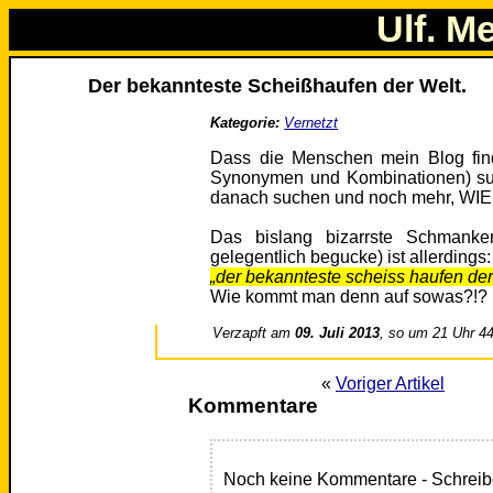
Ulf. M
Der bekannteste Scheißhaufen der Welt.
Kategorie:
Vernetzt
Dass die Menschen mein Blog fin
Synonymen und Kombinationen) suc
danach suchen und noch mehr, WIE
Das bislang bizarrste Schmanker
gelegentlich begucke) ist allerdings:
„der bekannteste scheiss haufen der
Wie kommt man denn auf sowas?!? 
Verzapft am
09. Juli 2013
, so um 21 Uhr 4
«
Voriger Artikel
Kommentare
Noch keine Kommentare - Schreib