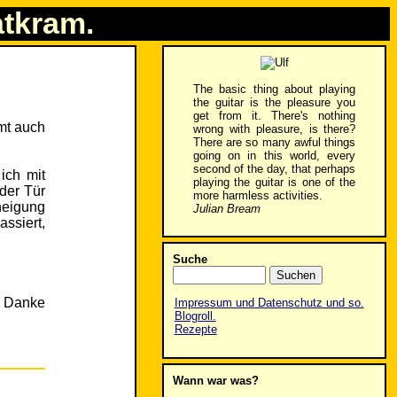
atkram.
The basic thing about playing
the guitar is the pleasure you
get from it. There's nothing
mmt auch
wrong with pleasure, is there?
There are so many awful things
going on in this world, every
second of the day, that perhaps
ich mit
playing the guitar is one of the
der Tür
more harmless activities.
neigung
Julian Bream
ssiert,
Suche
. Danke
Impressum und Datenschutz und so.
Blogroll.
Rezepte
Wann war was?