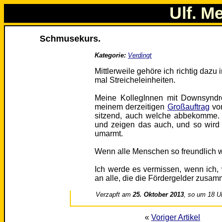
Ulf. M
Schmusekurs.
Kategorie:
Verdingt
Mittlerweile gehöre ich richtig dazu
mal Streicheleinheiten.
Meine KollegInnen mit Downsyndr
meinem derzeitigen
Großauftrag
von
sitzend, auch welche abbekomme.
und zeigen das auch, und so wird z
umarmt.
Wenn alle Menschen so freundlich 
Ich werde es vermissen, wenn ich,
an alle, die die Fördergelder zusamm
Verzapft am
25. Oktober 2013
, so um 18 U
«
Voriger Artikel