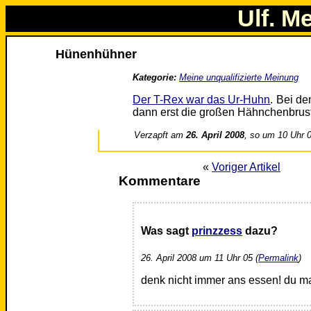
Ulf. M
Hünenhühner
Kategorie:
Meine unqualifizierte Meinung
Der T-Rex war das Ur-Huhn
. Bei de
dann erst die großen Hähnchenbrustf
Verzapft am
26. April 2008
, so um 10 Uhr 
«
Voriger Artikel
Kommentare
Was sagt
prinzzess
dazu?
26. April 2008 um 11 Uhr 05 (
Permalink
)
denk nicht immer ans essen! du mac