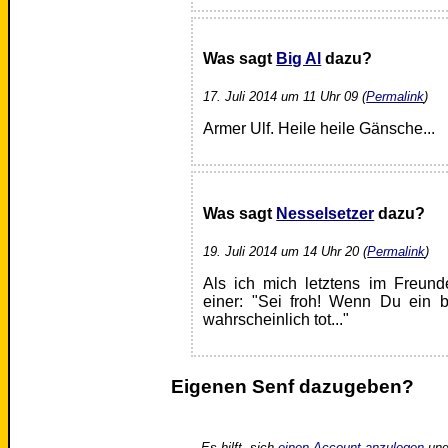
Was sagt
Big Al
dazu?
17. Juli 2014 um 11 Uhr 09 (
Permalink
)
Armer Ulf. Heile heile Gänsche...
Was sagt
Nesselsetzer
dazu?
19. Juli 2014 um 14 Uhr 20 (
Permalink
)
Als ich mich letztens im Freund
einer: "Sei froh! Wenn Du ein be
wahrscheinlich tot..."
Eigenen Senf dazugeben?
Es hilft, sich
einen Account anzulegen
und