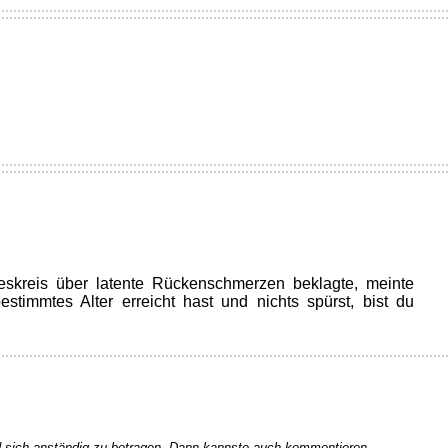
eskreis über latente Rückenschmerzen beklagte, meinte
stimmtes Alter erreicht hast und nichts spürst, bist du
 sich anständig zu betragen. Dann kannste auch kommentieren.