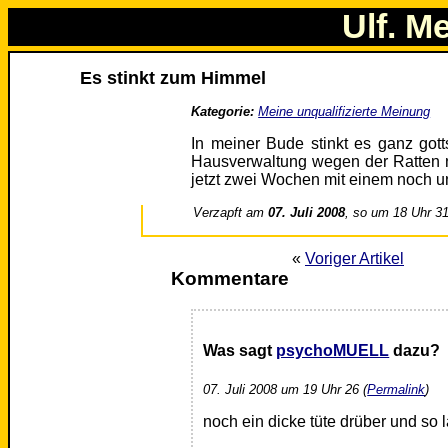
Ulf. M
Es stinkt zum Himmel
Kategorie:
Meine unqualifizierte Meinung
In meiner Bude stinkt es ganz gott
Hausverwaltung wegen der Ratten n
jetzt zwei Wochen mit einem noc
Verzapft am
07. Juli 2008
, so um 18 Uhr 3
«
Voriger Artikel
Kommentare
Was sagt
psychoMUELL
dazu?
07. Juli 2008 um 19 Uhr 26 (
Permalink
)
noch ein dicke tüte drüber und so la