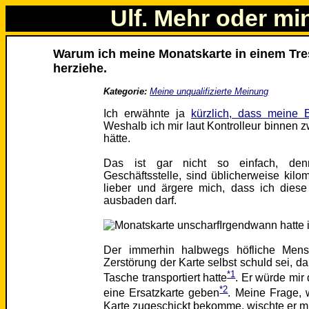
Ulf. Mehr oder mi
Warum ich meine Monatskarte in einem Tres
herziehe.
Kategorie:
Meine unqualifizierte Meinung
Ich erwähnte ja
kürzlich, dass meine 
Weshalb ich mir laut Kontrolleur binnen
hätte.
Das ist gar nicht so einfach, den
Geschäftsstelle, sind üblicherweise kil
lieber und ärgere mich, dass ich diese
ausbaden darf.
Irgendwann hatte 
Der immerhin halbwegs höfliche Mensc
Zerstörung der Karte selbst schuld sei, d
*1
Tasche transportiert hatte
. Er würde mir
*2
eine Ersatzkarte geben
. Meine Frage, 
Karte zugeschickt bekomme, wischte er mi