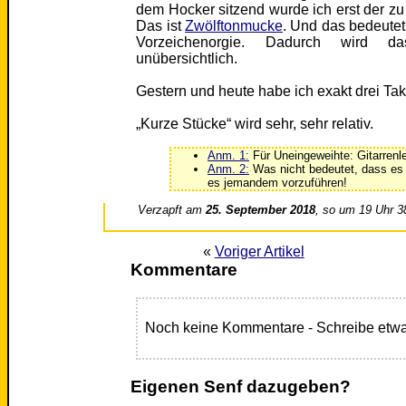
dem Hocker sitzend wurde ich erst der z
Das ist
Zwölftonmucke
. Und das bedeutet
Vorzeichenorgie. Dadurch wird d
unübersichtlich.
Gestern und heute habe ich exakt drei Takt
„Kurze Stücke“ wird sehr, sehr relativ.
Anm. 1:
Für Uneingeweihte: Gitarrenle
Anm. 2:
Was nicht bedeutet, dass es 
es jemandem vorzuführen!
Verzapft am
25. September 2018
, so um 19 Uhr 3
«
Voriger Artikel
Kommentare
Noch keine Kommentare - Schreibe etwa
Eigenen Senf dazugeben?