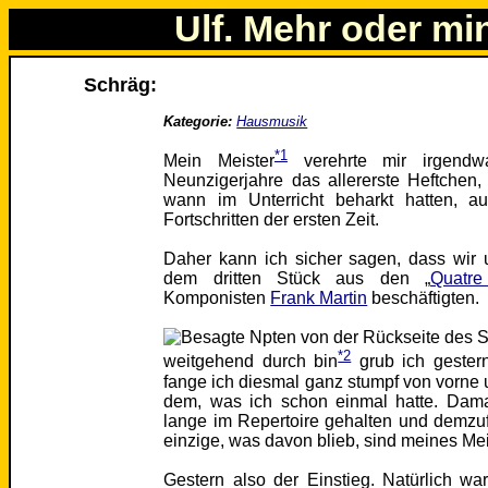
Ulf. Mehr oder mi
Schräg:
Kategorie:
Hausmusik
*1
Mein Meister
verehrte mir irgendw
Neunzigerjahre das allererste Heftchen
wann im Unterricht beharkt hatten, a
Fortschritten der ersten Zeit.
Daher kann ich sicher sagen, dass wir 
dem dritten Stück aus den „
Quatre
Komponisten
Frank Martin
beschäftigten.
*2
weitgehend durch bin
grub ich gestern
fange ich diesmal ganz stumpf von vorne 
dem, was ich schon einmal hatte. Dama
lange im Repertoire gehalten und demzu
einzige, was davon blieb, sind meines Mei
Gestern also der Einstieg. Natürlich war